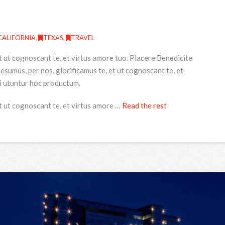
CALIFORNIA
,
TEXAS
,
TRAVEL
t ut cognoscant te, et virtus amore tuo. Placere Benedicite
umus, per nos, glorificamus te, et ut cognoscant te, et
i utuntur hoc productum.
t ut cognoscant te, et virtus amore …
Read the rest