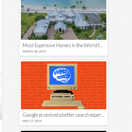
Most Expensive Homes in the World for Sale
MARCH 18, 2025
Google promised a better search experience — now it’s telling us to put glue on our pizza
MAY 27, 2024