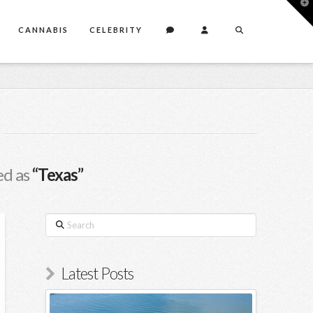
T
t
W
CANNABIS
CELEBRITY
ed as
“Texas”
Search
Latest Posts