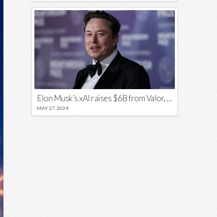
Elon Musk’s xAI raises $6B from Valor, a16z, and Sequoia
MAY 27, 2024