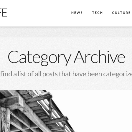
FE
NEWS
TECH
CULTURE
Category Archive
 find a list of all posts that have been categoriz