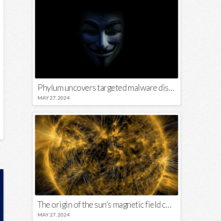
Phylum uncovers targeted malware disguised in Python package
MAY 27, 2024
The origin of the sun’s magnetic field could lie close to its surface
MAY 27, 2024